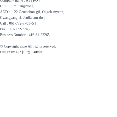
Company name : ASTRO |
CEO : Sim Sangryong |
ADD :
1-22 Geumchon-gil, Okgok-myeon,
Gwangyang-si, Jeollanam-do |
Call : 061-772-7781~5 |
Fax : 061-772-7746 |
Business Number :
416-81-22265
© Copyright
astro
All rights reserved.
Design by 티제이웹 |
admin