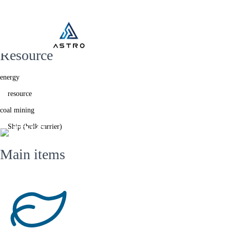
Resource
Resource
energy
resource
coal mining
ENG
Ship (bulk carrier)
Main items​