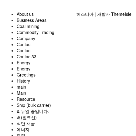
About us
헤스티아 | 개발자
ThemeIsle
Business Areas
Coal mining
Commodity Trading
Company
Contact
Contact-
Contact33
Energy
Energy
Greetings
History
main
Main
Resource
Ship (bulk carrier)
리뉴얼 중입니다.
배(벌크선)
석탄 채굴
에너지
연혁