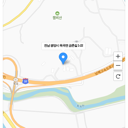
전남 광양시 옥곡면 금촌길 1-22