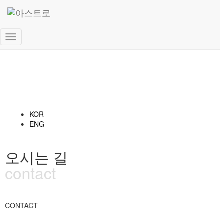
내
비
게
이
션
토
글
KOR
ENG
오시는 길
contact
CONTACT